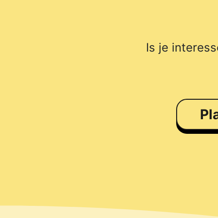
Is je intere
Pl