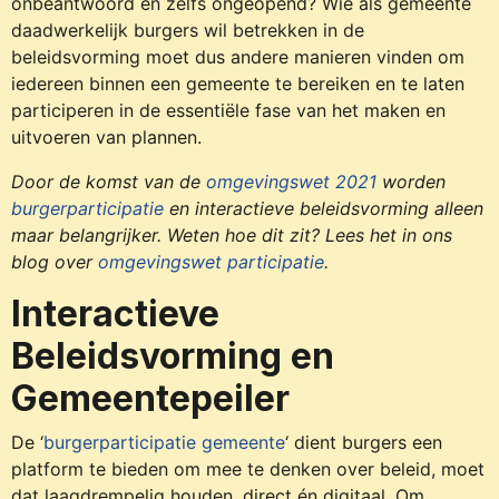
onbeantwoord en zelfs ongeopend? Wie als gemeente
daadwerkelijk burgers wil betrekken in de
beleidsvorming moet dus andere manieren vinden om
iedereen binnen een gemeente te bereiken en te laten
participeren in de essentiële fase van het maken en
uitvoeren van plannen.
Door de komst van de
omgevingswet 2021
worden
burgerparticipatie
en interactieve beleidsvorming alleen
maar belangrijker. Weten hoe dit zit? Lees het in ons
blog over
omgevingswet participatie
.
Interactieve
Beleidsvorming en
Gemeentepeiler
De ‘
burgerparticipatie gemeente
‘ dient burgers een
platform te bieden om mee te denken over beleid, moet
dat laagdrempelig houden, direct én digitaal. Om